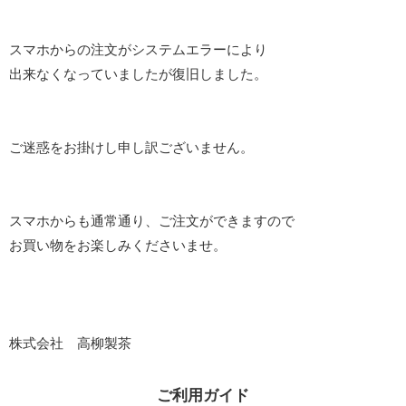
ドリンク
スマホからの注文がシステムエラーにより
ペットボトル
出来なくなっていましたが復旧しました。
ギフト
ソフトクリーム※毎日販売
ご迷惑をお掛けし申し訳ございません。
店舗案内
スマホからも通常通り、ご注文ができますので
店舗案内
お買い物をお楽しみくださいませ。
ポイントサービスについて
会社案内
会社案内
株式会社 高柳製茶
食品安全方針
ご利用ガイド