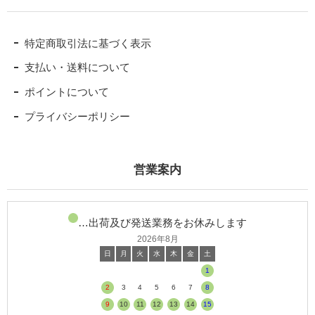
お茶ができるまで
お茶ができるまで
特定商取引法に基づく表示
製茶工程の様子
支払い・送料について
ポイントについて
お茶畑の1年
プライバシーポリシー
取材＆各種メディア掲載
お客様へ
営業案内
高柳製茶について
法人のお客様へ
…出荷及び発送業務をお休みします
2026年8月
よくある質問
日
月
火
水
木
金
土
1
お問い合わせ
2
3
4
5
6
7
8
9
10
11
12
13
14
15
サイトマップ