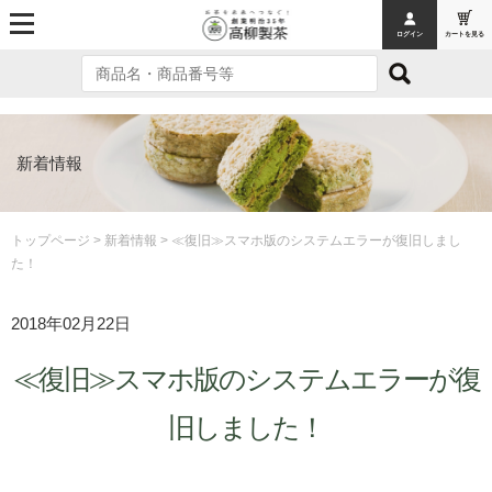
ログイン
カートを見る
MENU
トップページ
オンラインショッピング
新着情報
お茶
お茶
トップページ
>
新着情報
> ≪復旧≫スマホ版のシステムエラーが復旧しまし
た！
お茶ギフト
ティーバッグ
2018年02月22日
お菓子
≪復旧≫スマホ版のシステムエラーが復
お菓子
旧しました！
フィナンシェ