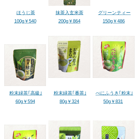
ほうじ茶
抹茶入玄米茶
グリーンティー
100g￥540
200g￥864
150g￥486
粉末緑茶｢高級｣
粉末緑茶｢番茶｣
べにふうき｢粉末｣
60g￥594
80g￥324
50g￥831