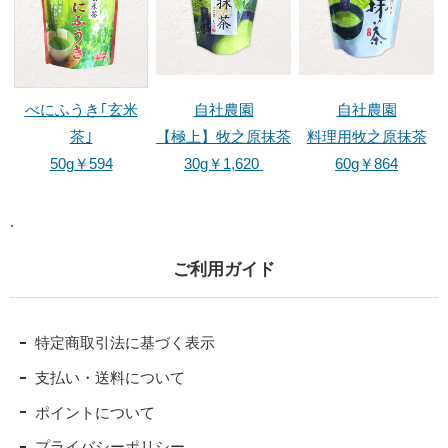
べにふうき｢玄米
自社農園
自社農園
茶｣
【極上】
牧之原抹茶
料理用牧之原抹茶
50g￥594
30g￥1,620
60g￥864
.
ご利用ガイド
特定商取引法に基づく表示
支払い・送料について
ポイントについて
プライバシーポリシー