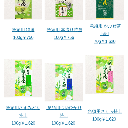
お茶ができるまで
お茶ができるまで
急須用 かぶせ茶
製茶工程の様子
急須用 特選
急須用 本造り特選
｢金｣
100g￥756
100g￥756
お茶畑の1年
70g￥1,620
取材＆各種メディア掲載
お客様へ
高柳製茶について
法人のお客様へ
よくある質問
急須用さえみどり
急須用つゆひかり
急須用さくら特上
お問い合わせ
特上
特上
100g￥1,620
100g￥1,620
100g￥1,620
サイトマップ