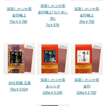
深蒸しかぶせ茶
深蒸しかぶせ茶
深蒸しかぶせ茶
金印極上｢おためし
金印極上
金印極上
用｣
70g￥3,780
20g￥756
7g￥378
深蒸しかぶせ茶
深蒸しかぶせ茶
自社茶園 玉露
あららぎ
金印
70g￥3,024
100g￥3,240
100g￥2,700