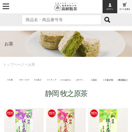
ログイン
カートを見る
MENU
トップページ
オンラインショッピング
お茶
お茶
お茶
トップページ
> お茶
お茶ギフト
ティーバッグ
静岡 牧之原茶
お菓子
お菓子
フィナンシェ