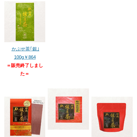
かぶせ茶｢銀｣
100g￥864
＝販売終了しまし
た＝