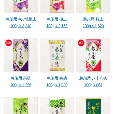
ドリンク
ペットボトル
急須用やぶ北極上
急須用 極上
急須用 特上
100g￥3,240
100g￥2,160
100g￥1,620
ギフト
ソフトクリーム※毎日販売
店舗案内
店舗案内
ポイントサービスについて
急須用 高級
急須用 初摘
急須用 八十八夜
会社案内
100g￥1,296
100g￥1,080
100g￥864
会社案内
食品安全方針