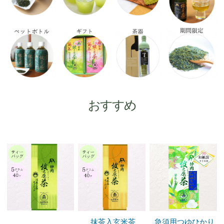
ドリンク
ペットボトル
ギフト
ソフトクリーム※毎日販売
店舗案内
おすすめ
店舗案内
ポイントサービスについて
会社案内
会社案内
食品安全方針
抹茶入玄米茶
急須用つゆひかり