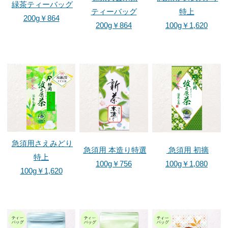
緑茶ティーバッグ
お茶ができるまで
ティーバッグ
特上
200g￥864
200g￥864
100g￥1,620
お茶ができるまで
製茶工程の様子
お茶畑の1年
取材＆各種メディア掲載
お客様へ
高柳製茶について
急須用さえみどり
急須用 本造り特選
急須用 初摘
法人のお客様へ
特上
100g￥756
100g￥1,080
100g￥1,620
よくある質問
お問い合わせ
サイトマップ