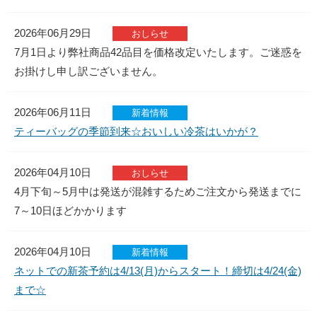
ドリンク
2026年06月29日
おしらせ
ペットボトル
7月1日より弊社商品42品目を価格改定いたします。ご迷惑を
お掛けし申し訳ございません。
ギフト
ソフトクリーム※毎日販売
2026年06月11日
新着情報
ティーバッグの季節到来☆おいしい冷茶はいかが？
店舗案内
2026年04月10日
おしらせ
店舗案内
4月下旬～5月中は発送が混雑するためご注文から発送までに
ポイントサービスについて
7～10日ほどかかります
会社案内
2026年04月10日
新着情報
会社案内
ネットでの新茶予約は4/13(月)からスタート！締切は4/24(金)
まで☆
食品安全方針