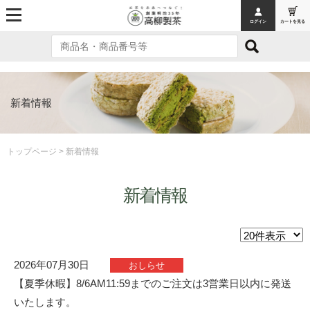
ログイン
カートを見る
MENU
トップページ
オンラインショッピング
新着情報
お茶
お茶
トップページ
> 新着情報
お茶ギフト
新着情報
ティーバッグ
お菓子
お菓子
2026年07月30日
おしらせ
【夏季休暇】8/6AM11:59までのご注文は3営業日以内に発送
フィナンシェ
いたします。