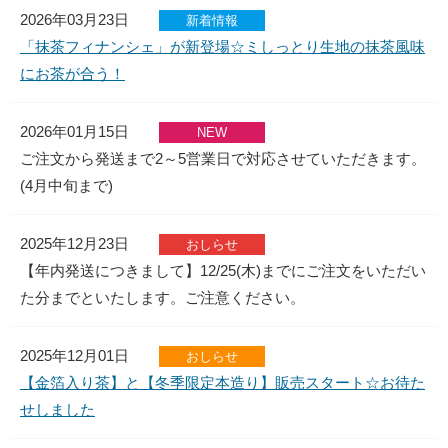
お茶ができるまで
2026年03月23日
新着情報
「抹茶フィナンシェ」が新登場☆ミしっとり生地の抹茶風味
お茶ができるまで
にお茶が合う！
製茶工程の様子
2026年01月15日
お茶畑の1年
NEW
ご注文から発送まで2～5営業日で対応させていただきます。
取材＆各種メディア掲載
(4月中旬まで)
お客様へ
2025年12月23日
おしらせ
高柳製茶について
【年内発送につきまして】12/25(木)までにご注文をいただい
た分までといたします。ご注意ください。
法人のお客様へ
よくある質問
2025年12月01日
おしらせ
【金箔入り茶】と【冬季限定本造り】販売スタート☆お待た
お問い合わせ
せしました
サイトマップ